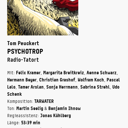
Tom Peuckert
PSYCHOTROP
Radio-Tatort
Mit:
Felix Kramer
,
Margarita Breitkreiz
,
Aenne Schwarz
,
Hermann Beyer
,
Christian Grashof
,
Wolfram Koch
,
Pascal
Lalo
,
Tamer Arslan
,
Sonja Herrmann
,
Sabrina Strehl
,
Udo
Schenk
Komposition:
TARWATER
Ton:
Martin Seelig
&
Benjamin Ihnow
Regieassistenz:
Jonas Kühlberg
Länge:
53:39 min