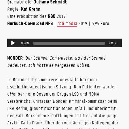
Dramaturgie:
Juliane Schmidt
Regie:
Kai Grehn
Eine Produktion des
RBB
2019
Hörbuch-Download MP3
|
rbb media
2019 | 5,95 Euro
Audio-
00:00
00:00
Player
WONDER
:
Der Schnee. Ich wusste, was der Schnee
bedeutet. Ich hatte es vergessen wollen.
In Berlin gibt es mehrere Todesfälle bei einer
psychotherapeutischen Sitzung. Den Patienten wurden
offenbar hohe Dosen der Drogen LSD und MDMA
verabreicht. Christian Wonder, Kriminalkommissar beim
LKA Berlin, glaubt nicht an einen Unfall und übernimmt
den Fall. Bei seinen Ermittlungen trifft er auf die junge
Ärztin Carla Frank. Über den verdächtigen Kollegen, der