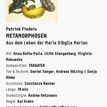
Patrick Findeis
METAMORPHOSEN
Aus dem Leben der Maria Sibylla Merian
Mit:
Anne Ratte-Polle
,
Lilith Stangenberg
,
Virginia
Mukwesha
Komposition:
TARWATER
Ton & Technik:
Daniel Senger
,
Andreas Völzing
&
Sonja
Röder
Assistenz:
Constanze Renner
Länge:
74 min
Dramaturgie:
Andrea Oetzmann
Regie:
Kai Grehn