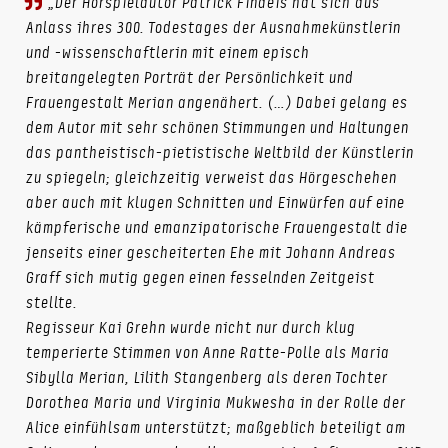
„Der Hörspielautor Patrick Findeis hat sich aus
Anlass ihres 300. Todestages der Ausnahmekünstlerin
und -wissenschaftlerin mit einem episch
breitangelegten Porträt der Persönlichkeit und
Frauengestalt Merian angenähert. (…) Dabei gelang es
dem Autor mit sehr schönen Stimmungen und Haltungen
das pantheistisch-pietistische Weltbild der Künstlerin
zu spiegeln; gleichzeitig verweist das Hörgeschehen
aber auch mit klugen Schnitten und Einwürfen auf eine
kämpferische und emanzipatorische Frauengestalt die
jenseits einer gescheiterten Ehe mit Johann Andreas
Graff sich mutig gegen einen fesselnden Zeitgeist
stellte.
Regisseur Kai Grehn wurde nicht nur durch klug
temperierte Stimmen von Anne Ratte-Polle als Maria
Sibylla Merian, Lilith Stangenberg als deren Tochter
Dorothea Maria und Virginia Mukwesha in der Rolle der
Alice einfühlsam unterstützt; maßgeblich beteiligt am