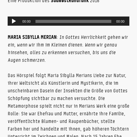
Eine Produktion des
SüdWestRundfunk
2016
Audio-
00:00
00:00
Player
MARIA SIBYLLA MERIAN
:
In Gottes Herrlichkeit gehen wir
ein, wenn wir ihm im Kleinen dienen. Wenn wir genau
hinsehen, alles zu erkennen versuchen, bis uns die
Augen schmerzen.
Das Hörspiel folgt Maria Sibylla Merians Liebe zur Natur,
ihrer Weltsicht als Künstlerin und Mystikerin, die im
unscheinbaren Dasein der Insekten die Größe von Gottes
Schöpfung sichtbar zu machen versuchte. Die
Metamorphose spielt nicht nur in Merians Werk eine große
Rolle: Sie war Ehefrau und Mutter, ernährte ihre Familie,
veröffentlichte Blumen- und Raupenbücher, stellte
Farben her und handelte mit ihnen, gab höheren Töchtern
Unterricht im Zeichnen und Malen. Nach 15 Jahren Ehe