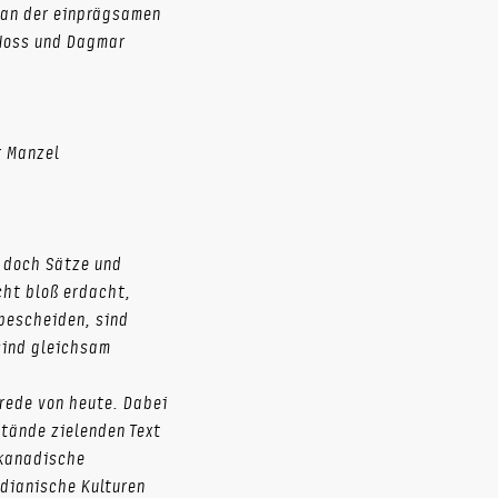
man der einprägsamen
 Hoss und Dagmar
r Manzel
d doch Sätze und
cht bloß erdacht,
 bescheiden, sind
sind gleichsam
rrede von heute. Dabei
stände zielenden Text
 kanadische
dianische Kulturen