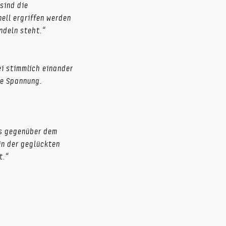
sind die
ell ergriffen werden
ndeln steht.“
ei stimmlich einander
ge Spannung.
ns gegenüber dem
in der geglückten
t.“