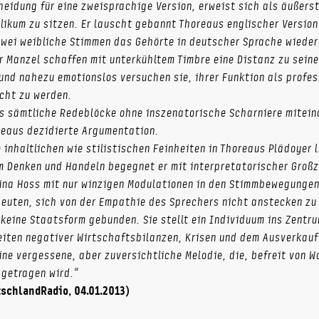
eidung für eine zweisprachige Version, erweist sich als äußerst
likum zu sitzen. Er lauscht gebannt Thoreaus englischer Versio
wei weibliche Stimmen das Gehörte in deutscher Sprache wiede
 Manzel schaffen mit unterkühltem Timbre eine Distanz zu sein
und nahezu emotionslos versuchen sie, ihrer Funktion als profes
cht zu werden.
ss sämtliche Redeblöcke ohne inszenatorische Scharniere mitein
reaus dezidierte Argumentation.
 inhaltlichen wie stilistischen Feinheiten in Thoreaus Plädoyer l
im Denken und Handeln begegnet er mit interpretatorischer Groß
na Hoss mit nur winzigen Modulationen in den Stimmbewegungen
deuten, sich von der Empathie des Sprechers nicht anstecken zu 
keine Staatsform gebunden. Sie stellt ein Individuum ins Zentr
eiten negativer Wirtschaftsbilanzen, Krisen und dem Ausverkauf
ine vergessene, aber zuversichtliche Melodie, die, befreit von Wo
getragen wird.“
tschlandRadio, 04.01.2013)