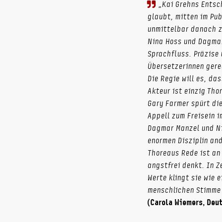
„Kai Grehns Entsch
glaubt, mitten im Pub
unmittelbar danach z
Nina Hoss und Dagmar
Sprachfluss. Präzise 
Übersetzerinnen gere
Die Regie will es, da
Akteur ist einzig Tho
Gary Farmer spürt die
Appell zum Freisein 
Dagmar Manzel und Ni
enormen Disziplin an
Thoreaus Rede ist an 
angstfrei denkt. In Z
Werte klingt sie wie e
menschlichen Stimme 
(Carola Wiemers, Deu