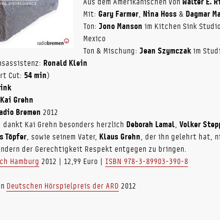
Aus dem Amerikanischen von
Walter E. R
Mit:
Gary Farmer
,
Nina Hoss
&
Dagmar M
Ton:
Jono Manson
im Kitchen Sink Studi
Mexico
Ton & Mischung:
Jean Szymczak
im Studi
nsassistenz:
Ronald Klein
rt Cut:
54 min
)
Rink
Kai Grehn
adio Bremen
2012
g dankt Kai Grehn besonders herzlich
Deborah Lamal
,
Volker Step
s Töpfer
, sowie seinem Vater,
Klaus Grehn
, der ihn gelehrt hat, 
ondern der Gerechtigkeit Respekt entgegen zu bringen.
ch Hamburg
2012 | 12,99 Euro |
ISBN 978-3-89903-390-8
en
Deutschen Hörspielpreis der ARD
2012