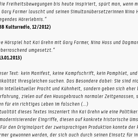
ie Freiheitsbewegungen bis heute inspiriert, spürt man, wenn 
 Gary Farmer lauscht und seinen Simultanübersetzerinnen Nina
egendes Hörerlebnis.“
BB Kulturradio, 12/2012)
e Hörspiel hat Kai Grehn mit Gary Farmer, Nina Hoss und Dagma
überraschend umgesetzt.“
13.01.2013)
ser Text: kein Manifest, keine Kampfschrift, kein Pamphlet, un
kalität ihresgleichen suchen. Das Besondere dabei: Sie sind ni
in intellektueller Pracht und Kühnheit, sondern geben sich eher
rfahrung, zielen auf den Hausgebrauch normaler Zeitgenossen, 
 für ein richtiges Leben im falschen (…)
ualität dieses Textes inszeniert ihn Kai Grehn wie eine Politike
 modernisierender Eingriffe, diesen auf konkrete historische Um
 Für den Originalpart der zweisprachigen Produktion konnte der
rmer gewonnen werden, der sich auch durch seinen Einsatz für in