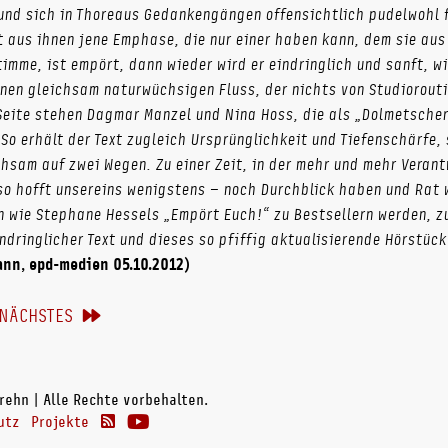
nd sich in Thoreaus Gedankengängen offensichtlich pudelwohl fü
t aus ihnen jene Emphase, die nur einer haben kann, dem sie au
timme, ist empört, dann wieder wird er eindringlich und sanft, w
inen gleichsam naturwüchsigen Fluss, der nichts von Studiorouti
Seite stehen Dagmar Manzel und Nina Hoss, die als „Dolmetscher
 So erhält der Text zugleich Ursprünglichkeit und Tiefenschärfe, 
sam auf zwei Wegen. Zu einer Zeit, in der mehr und mehr Verant
o hofft unsereins wenigstens – noch Durchblick haben und Rat w
n wie Stephane Hessels „Empört Euch!“ zu Bestsellern werden, zu
dringlicher Text und dieses so pfiffig aktualisierende Hörstück
nn, epd-medien 05.10.2012)
NÄCHSTES
rehn | Alle Rechte vorbehalten.
utz
Projekte