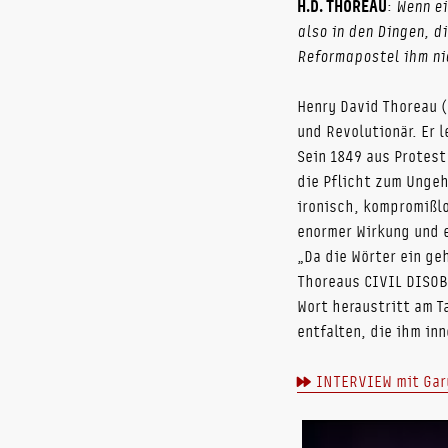
H.D. THOREAU
:
Wenn ei
also in den Dingen, d
Reformapostel ihm nie
Henry David Thoreau (
und Revolutionär. Er 
Sein 1849 aus Protest
die Pflicht zum Ungeh
ironisch, kompromißlo
enormer Wirkung und e
„Da die Wörter ein ge
Thoreaus CIVIL DISOB
Wort heraustritt am T
entfalten, die ihm in
INTERVIEW mit Gar