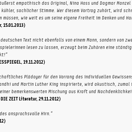
 äußerst empathisch das Original, Nina Hoss und Dagmar Manzel 
kühler, sachlicher Stimme. Wer diesem Vortrag zuhört, wird schn
n müssen, wie weit es um seine eigene Freiheit im Denken und Ha
, 15.01.2013)
 deutschen Text nicht ebenfalls von einem Mann, sondern von zw
spielerinnen lesen zu lassen, erzeugt beim Zuhören eine ständi
kt!“
ESSPIEGEL, 19.11.2012)
chaftliches Plädoyer für den Vorrang des individuellen Gewisse
dhi und Martin Luther King inspirierte, wird akustisch, zumal 
 einer bemerkenswerten Mischung aus Kraft und Nachdenklichkei
IE ZEIT Literatur, 29.11.2012)
edes ansprochsvolle Hirn.“
12)