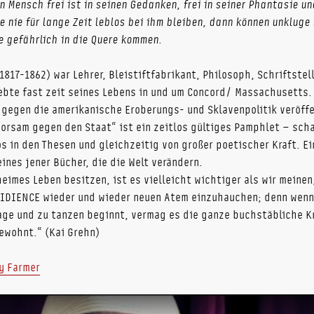
n Mensch frei ist in seinen Gedanken, frei in seiner Phantasie un
ie nie für lange Zeit leblos bei ihm bleiben, dann können unkluge
 gefährlich in die Quere kommen.
1817-1862) war Lehrer, Bleistiftfabrikant, Philosoph, Schriftste
lebte fast zeit seines Lebens in und um Concord/ Massachusetts.
 gegen die amerikanische Eroberungs- und Sklavenpolitik veröffe
orsam gegen den Staat“ ist ein zeitlos gültiges Pamphlet – sch
s in den Thesen und gleichzeitig von großer poetischer Kraft. Ei
ines jener Bücher, die die Welt verändern.
heimes Leben besitzen, ist es vielleicht wichtiger als wir meinen
IDIENCE wieder und wieder neuen Atem einzuhauchen; denn wenn
age und zu tanzen beginnt, vermag es die ganze buchstäbliche K
newohnt.“ (Kai Grehn)
y Farmer