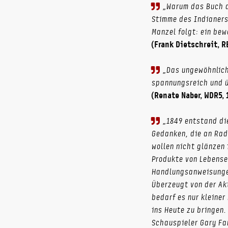
„Warum das Buch d
Stimme des Indianers
Manzel folgt: ein bew
(Frank Dietschreit, R
„Das ungewöhnlich
spannungsreich und 
(Renate Naber, WDR5, 
„1849 entstand die
Gedanken, die an Radi
wollen nicht glänzen 
Produkte von Lebense
Handlungsanweisungen
Überzeugt von der Akt
bedarf es nur kleiner
ins Heute zu bringen.
Schauspieler Gary Fa