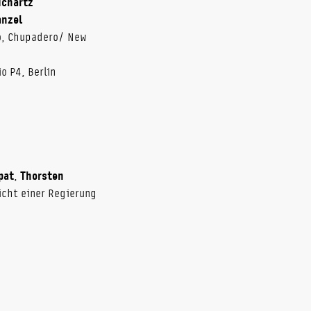
ichartz
anzel
o, Chupadero/ New
o P4, Berlin
pat
,
Thorsten
nicht einer Regierung