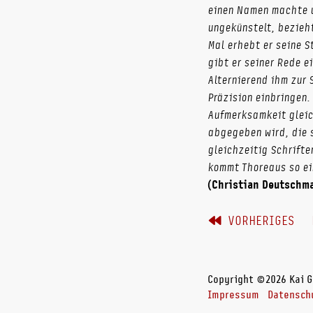
einen Namen machte u
ungekünstelt, bezieh
Mal erhebt er seine S
gibt er seiner Rede e
Alternierend ihm zur 
Präzision einbringen.
Aufmerksamkeit gleich
abgegeben wird, die s
gleichzeitig Schrifte
kommt Thoreaus so ein
(Christian Deutschma
VORHERIGES
Copyright ©2026 Kai G
Impressum
Datensch