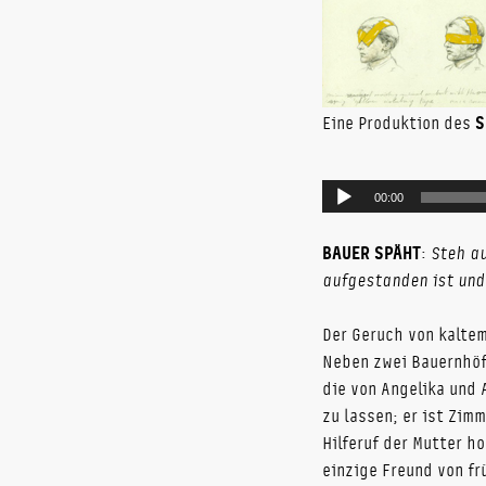
Eine Produktion des
S
Audio-
00:00
Player
BAUER SPÄHT
:
Steh au
aufgestanden ist und 
Der Geruch von kaltem
Neben zwei Bauernhöf
die von Angelika und 
zu lassen; er ist Zim
Hilferuf der Mutter ho
einzige Freund von fr