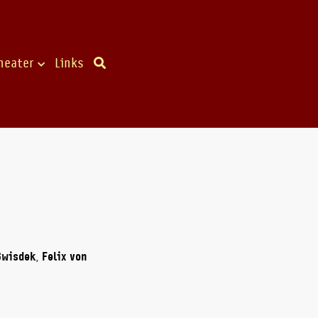
heater
Links
Gwisdek
,
Felix von