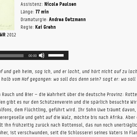
Assistenz:
Nicole Paulsen
Länge:
77 min
Dramaturgie:
Andrea Oetzmann
Regie:
Kai Grehn
WR
2012
Pfeiltasten
00:00
Hoch/Runter
benutzen,
f und geh heim, sag ich, und er lacht, und hört nicht auf zu la
um
halb vom Hof gegangen: wo soll das denn sein? sagt er: wo soll
die
Lautstärke
 Rauch und Bier – die Wahrheit über die deutsche Provinz: Rotte
zu
en gibt es nur den Schützenverein und die spärlich besuchte Wi
regeln.
Alfons, dem Flüchtling, geführt wird. Ihr Sohn Uwe träumt davon, 
merergeselle und geht auf die Walz, möchte bis nach Afrika. Aber
lt ihn frühzeitig zurück nach Rottensol, das nun noch unerträglich
üher, ist verschwunden, seit die Schlosserei seines Vaters in F