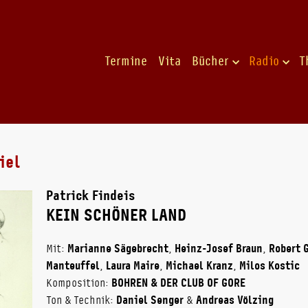
Termine
Vita
Bücher
Radio
T
iel
Patrick Findeis
KEIN SCHÖNER LAND
Mit:
Marianne Sägebrecht
,
Heinz-Josef Braun
,
Robert 
Manteuffel
,
Laura Maire
,
Michael Kranz
,
Milos Kostic
Komposition:
BOHREN & DER CLUB OF GORE
Ton & Technik:
Daniel Senger
&
Andreas Völzing