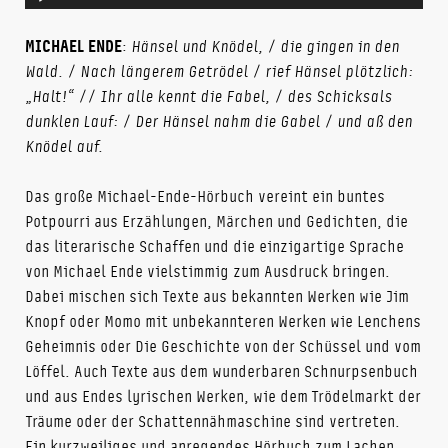
Player
MICHAEL ENDE
:
Hänsel und Knödel, / die gingen in den
Wald. / Nach längerem Getrödel / rief Hänsel plötzlich:
„Halt!“ // Ihr alle kennt die Fabel, / des Schicksals
dunklen Lauf: / Der Hänsel nahm die Gabel / und aß den
Knödel auf.
Das große Michael-Ende-Hörbuch vereint ein buntes
Potpourri aus Erzählungen, Märchen und Gedichten, die
das literarische Schaffen und die einzigartige Sprache
von Michael Ende vielstimmig zum Ausdruck bringen.
Dabei mischen sich Texte aus bekannten Werken wie Jim
Knopf oder Momo mit unbekannteren Werken wie Lenchens
Geheimnis oder Die Geschichte von der Schüssel und vom
Löffel. Auch Texte aus dem wunderbaren Schnurpsenbuch
und aus Endes lyrischen Werken, wie dem Trödelmarkt der
Träume oder der Schattennähmaschine sind vertreten.
Ein kurzweiliges und anregendes Hörbuch zum Lachen,